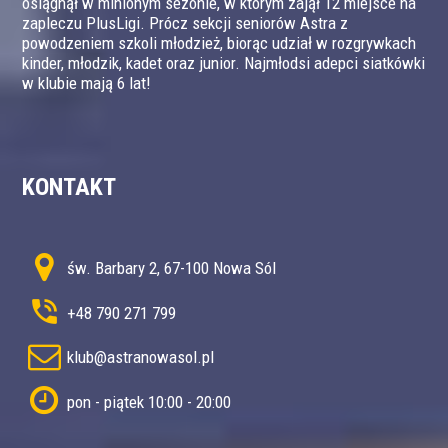
osiągnął w minionym sezonie, w którym zajął 12 miejsce na
zapleczu PlusLigi. Prócz sekcji seniorów Astra z
powodzeniem szkoli młodzież, biorąc udział w rozgrywkach
kinder, młodzik, kadet oraz junior. Najmłodsi adepci siatkówki
w klubie mają 6 lat!
KONTAKT
św. Barbary 2, 67-100 Nowa Sól
+48 790 271 799
klub@astranowasol.pl
pon - piątek 10:00 - 20:00