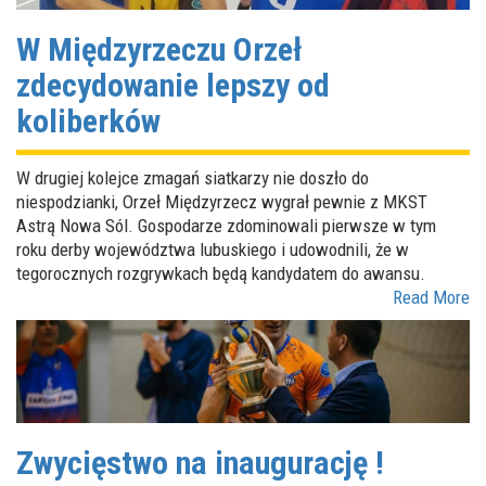
W Międzyrzeczu Orzeł
zdecydowanie lepszy od
koliberków
W drugiej kolejce zmagań siatkarzy nie doszło do
niespodzianki, Orzeł Międzyrzecz wygrał pewnie z MKST
Astrą Nowa Sól. Gospodarze zdominowali pierwsze w tym
roku derby województwa lubuskiego i udowodnili, że w
tegorocznych rozgrywkach będą kandydatem do awansu.
Read More
Zwycięstwo na inaugurację !