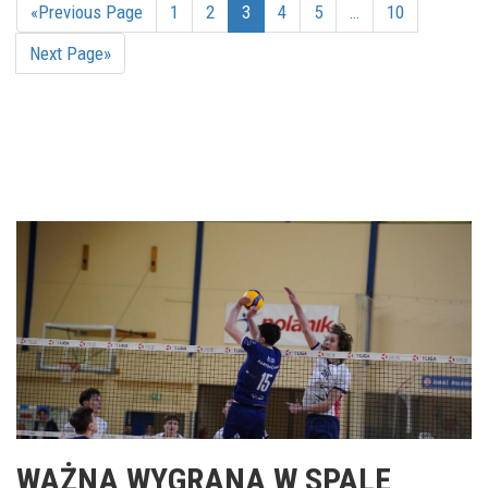
«Previous Page
1
2
3
4
5
…
10
Next Page»
WAŻNA WYGRANA W SPALE