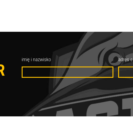
O
imię i nazwisko
adres e
R