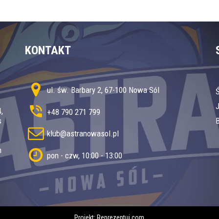
KONTAKT
ul. św. Barbary 2, 67-100 Nowa Sól
,
+48 790 271 799
s
B
klub@astranowasol.pl
h
pon - czw, 10:00 - 13:00
Projekt:
Reprezentuj.com