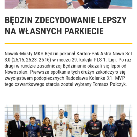
BĘDZIN ZDECYDOWANIE LEPSZY
NA WŁASNYCH PARKIECIE
Nowak-Mosty MKS Będzin pokonał Karton-Pak Astra Nowa Sól
3:0 (25:15, 25:23, 25:16) w meczu 29. kolejki PLS 1. Ligi. Po raz
drugi w rundzie zasadniczej Będzinianie okazali się lepsi od
Nowosolan. Pierwsze spotkanie tych drużyn zakończyło się
zwycięstwem podopiecznych Radosława Kolanka 3:1. MVP
tego czwartkowego starcia został wybrany Tomasz Polczyk.