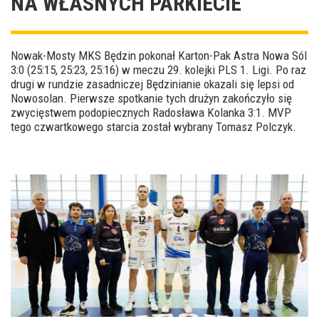
NA WŁASNYCH PARKIECIE
Nowak-Mosty MKS Będzin pokonał Karton-Pak Astra Nowa Sól
3:0 (25:15, 25:23, 25:16) w meczu 29. kolejki PLS 1. Ligi. Po raz
drugi w rundzie zasadniczej Będzinianie okazali się lepsi od
Nowosolan. Pierwsze spotkanie tych drużyn zakończyło się
zwycięstwem podopiecznych Radosława Kolanka 3:1. MVP
tego czwartkowego starcia został wybrany Tomasz Polczyk.