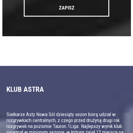
KLUB ASTRA
Siatkarze Asty Nowa Sól dziesiąty sezon biorą udział w
rozgrywkach centralnych, z czego przed drużyną drugi rok
rozgrywek na poziomie Tauron.1Liga. Najlepszy wynik klub
osiągnął w minionym sezonie, w którym zajął 12 miejsce na