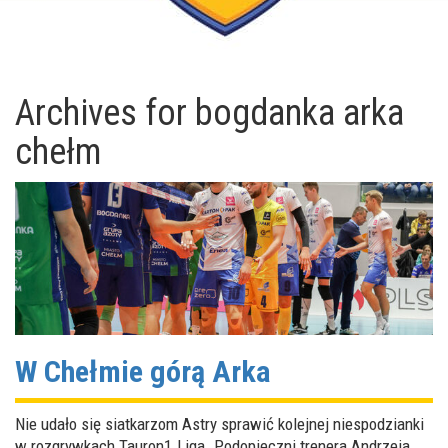
Archives for
bogdanka arka
chełm
W Chełmie górą Arka
Nie udało się siatkarzom Astry sprawić kolejnej niespodzianki
w rozgrywkach Tauron1.Liga. Podopieczni trenera Andrzeja