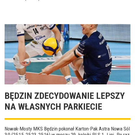
BĘDZIN ZDECYDOWANIE LEPSZY
NA WŁASNYCH PARKIECIE
Nowak-Mosty MKS Będzin pokonał Karton-Pak Astra Nowa Sól
3:0 (25:15, 25:23, 25:16) w meczu 29. kolejki PLS 1. Ligi. Po raz