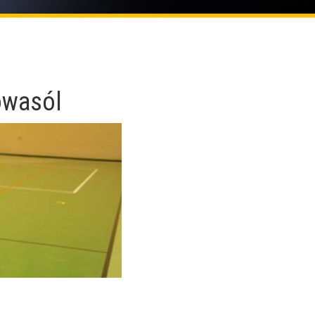
owasól