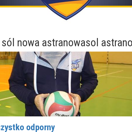
 sól nowa astranowasol astran
szystko odporny