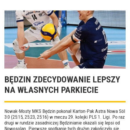
BĘDZIN ZDECYDOWANIE LEPSZY
NA WŁASNYCH PARKIECIE
Nowak-Mosty MKS Będzin pokonał Karton-Pak Astra Nowa Sól
3:0 (25:15, 25:23, 25:16) w meczu 29. kolejki PLS 1. Ligi. Po raz
drugi w rundzie zasadniczej Będzinianie okazali się lepsi od
Nowosolan. Pierwsze spotkanie tych drużyn zakończyło się