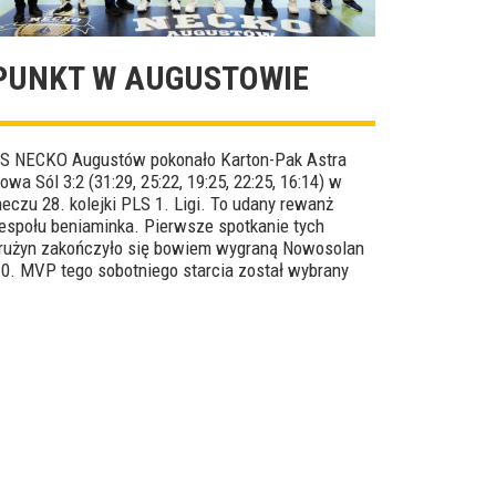
PUNKT W AUGUSTOWIE
S NECKO Augustów pokonało Karton-Pak Astra
owa Sól 3:2 (31:29, 25:22, 19:25, 22:25, 16:14) w
eczu 28. kolejki PLS 1. Ligi. To udany rewanż
espołu beniaminka. Pierwsze spotkanie tych
rużyn zakończyło się bowiem wygraną Nowosolan
:0. MVP tego sobotniego starcia został wybrany
ilip Jarosiński.