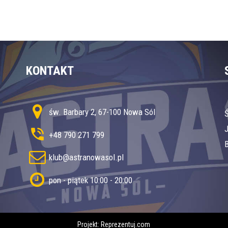
KONTAKT
św. Barbary 2, 67-100 Nowa Sól
+48 790 271 799
B
klub@astranowasol.pl
pon - piątek 10:00 - 20:00
Projekt:
Reprezentuj.com