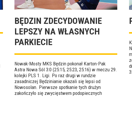
BĘDZIN ZDECYDOWANIE
LEPSZY NA WŁASNYCH
PARKIECIE
K
N
m
z
Nowak-Mosty MKS Będzin pokonał Karton-Pak
l
d
Astra Nowa Sól 3:0 (25:15, 25:23, 25:16) w meczu 29.
3
kolejki PLS 1. Ligi. Po raz drugi w rundzie
F
zasadniczej Będzinianie okazali się lepsi od
Nowosolan. Pierwsze spotkanie tych drużyn
zakończyło się zwycięstwem podopiecznych
Radosława Kolanka 3:1. MVP tego czwartkowego
starcia został wybrany Tomasz Polczyk.