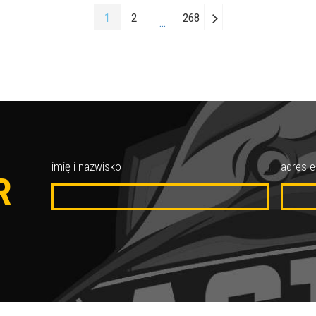
1
2
268
…
O
imię i nazwisko
adres e
R