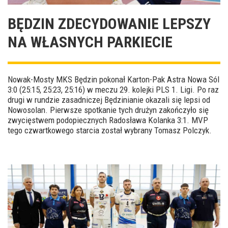
BĘDZIN ZDECYDOWANIE LEPSZY
NA WŁASNYCH PARKIECIE
Nowak-Mosty MKS Będzin pokonał Karton-Pak Astra Nowa Sól
3:0 (25:15, 25:23, 25:16) w meczu 29. kolejki PLS 1. Ligi. Po raz
drugi w rundzie zasadniczej Będzinianie okazali się lepsi od
Nowosolan. Pierwsze spotkanie tych drużyn zakończyło się
zwycięstwem podopiecznych Radosława Kolanka 3:1. MVP
tego czwartkowego starcia został wybrany Tomasz Polczyk.