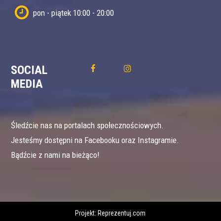
pon - piątek 10:00 - 20:00
SOCIAL
MEDIA
Śledźcie nas na portalach społecznościowych.
Jesteśmy dostępni na Facebooku oraz Instagramie.
Bądźcie z nami na bieżąco!
Projekt:
Reprezentuj.com