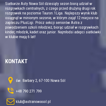
Siatkarze Asty Nowa Sól dziesiąty sezon biorą udział w
rozgrywkach centralnych, z czego przed drużyną drugi rok
rozgrywek na poziomie Tauron.1Liga. Najlepszy wynik klub
osiągnął w minionym sezonie, w którym zajął 12 miejsce na
zapleczu PlusLigi. Prócz sekcji seniorów Astra z
powodzeniem szkoli młodzież, biorąc udział w rozgrywkach
kinder, młodzik, kadet oraz junior. Najmłodsi adepci siatkówki
w klubie mają 6 lat!
KONTAKT
św. Barbary 2, 67-100 Nowa Sól
+48 790 271 799
klub@astranowasol.pl