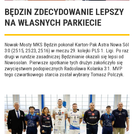
BĘDZIN ZDECYDOWANIE LEPSZY
NA WŁASNYCH PARKIECIE
Nowak-Mosty MKS Będzin pokonał Karton-Pak Astra Nowa Sól
3:0 (25:15, 25:23, 25:16) w meczu 29. kolejki PLS 1. Ligi. Po raz
drugi w rundzie zasadniczej Będzinianie okazali się lepsi od
Nowosolan. Pierwsze spotkanie tych drużyn zakończyło się
zwycięstwem podopiecznych Radosława Kolanka 3:1. MVP
tego czwartkowego starcia został wybrany Tomasz Polczyk.