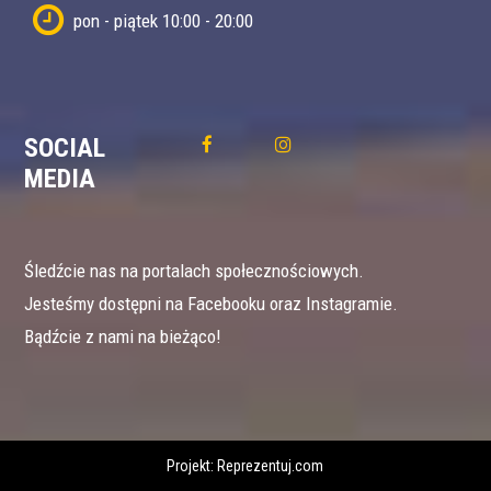
pon - piątek 10:00 - 20:00
SOCIAL
MEDIA
Śledźcie nas na portalach społecznościowych.
Jesteśmy dostępni na Facebooku oraz Instagramie.
Bądźcie z nami na bieżąco!
Projekt:
Reprezentuj.com