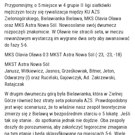
Przypomnijmy, o 5 miejsce w 4 grupie II ligi siatkówki
mężczyzn toczy się rywalizacja między KU AZS
Zielonogórskiego, Bielawianka Bielawa, MKS Olavia Oława
oraz MKS Astra Nowa Sól. Nowosolanie swój dwumecz
rozpoczęli znakomicie. W Oławie nie stracili seta, w meczu
rewanżowym wystarczą im wygrane dwa sety aby awansować
do fazy 5-6.
MKS Olavia Oława 0:3 MKST Astra Nowa Sól (-23, -23, -18)
MKST Astra Nowa Sól:
Janusz, Witkiewicz, Jasnos, Grześkowiak, Bitner, Jeton,
Odwarzny (l) oraz Ruciński, Gajowczyk, Ad. Zakrzewski,
Ratajczak
W drugim dwumeczu górą była Bielawianka, która w Zielnej
Górze również bez straty seta pokonała AZS. Prawdopodobny
jest więc scenariusz, że to właśnie nasz zespół teoretycznie
zmierzy się z Bielawą w bezpośrednim starciu o 5 lokatę. Jeśli
tak się stanie… do spotkania jednak nie dojdzie. Oba zespoły
doszły do porozumienia, aby zakończyć tegoroczne zmagania
na tym etapie i będą sklasyfikowane na miejscach 5-6. Wiele