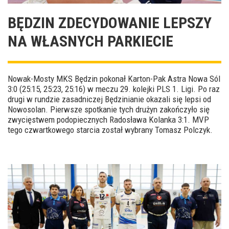
BĘDZIN ZDECYDOWANIE LEPSZY
NA WŁASNYCH PARKIECIE
Nowak-Mosty MKS Będzin pokonał Karton-Pak Astra Nowa Sól
3:0 (25:15, 25:23, 25:16) w meczu 29. kolejki PLS 1. Ligi. Po raz
drugi w rundzie zasadniczej Będzinianie okazali się lepsi od
Nowosolan. Pierwsze spotkanie tych drużyn zakończyło się
zwycięstwem podopiecznych Radosława Kolanka 3:1. MVP
tego czwartkowego starcia został wybrany Tomasz Polczyk.