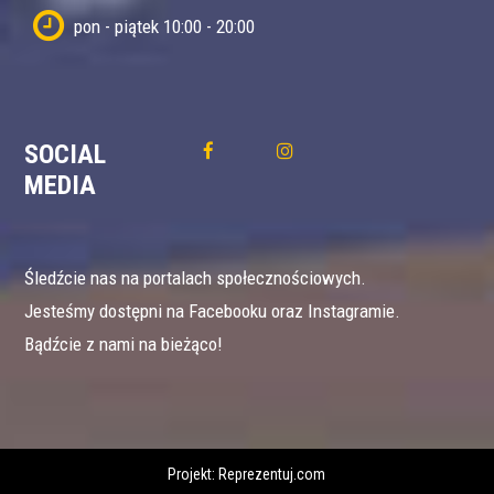
pon - piątek 10:00 - 20:00
SOCIAL
MEDIA
Śledźcie nas na portalach społecznościowych.
Jesteśmy dostępni na Facebooku oraz Instagramie.
Bądźcie z nami na bieżąco!
Projekt:
Reprezentuj.com