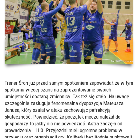
Trener Śron już przed samym spotkaniem zapowiadał, że w tym
spotkaniu więcej szans na zaprezentowanie swoich
umiejętności dostaną zmiennicy. Tak też się stało. Na uwagę
szczególnie zasługuje fenomenalna dyspozycja Mateusza
Janusa, który szalał w ataku zachowując pefrekcyją
skuteczność. Powiedzieć, że początek meczu należał do
gospodarzy, to jakby nic nie powiedzieć. Astra zaczęła od
prowadzenia… 11:0. Przyjezdni mieli ogromne problemu w
przyjęciu oraz organizacji gry. Koliberki bezlitośnie punktowali