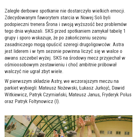
Zaległe derbowe spotkanie nie dostarczyło wielkich emocji.
Zdecydowanym faworytem starcia w Nowej Soli byli
podopieczni trenera Śrona i swoją wyższość bez problemów
tego dnia wykazali. SKS przed spotkaniem zamykał tabelę 1
grupy i sporo wskazuje, że po zakończeniu sezonu
zasadniczego mogą opuścić szeregi drugoligowców. Astra
jest liderem i w tym sezonie powinna liczyć się w walce o
awans szczebel wyżej. SKS na środowy mecz przyjechał w
ośmioosobowym zestawieniu i choć ambitnie próbował
walczyć nie ugrał zbyt wiele.
W pierwszym składzie Astry, we wczorajszym meczu na
parkiet wybiegli: Mateusz Nożewski, Łukasz Jurkojć, Dawid
Witkiewicz, Patryk Czyrniański, Mateusz Janus, Fryderyk Polus
oraz Patryk Foltynowicz (l).