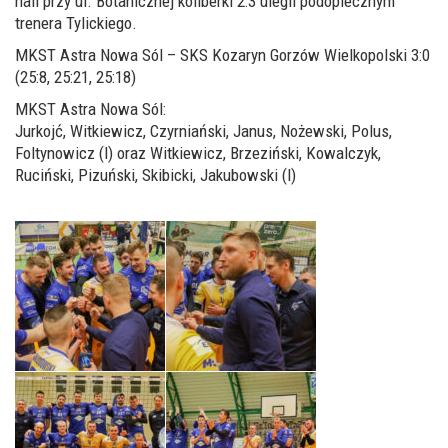
hali przy ul. Botanicznej koliberki 2:3 ulegli podopiecznym
trenera Tylickiego.
MKST Astra Nowa Sól – SKS Kozaryn Gorzów Wielkopolski 3:0
(25:8, 25:21, 25:18)
MKST Astra Nowa Sól:
Jurkojć, Witkiewicz, Czyrniański, Janus, Nożewski, Polus,
Foltynowicz (l) oraz Witkiewicz, Brzeziński, Kowalczyk,
Ruciński, Pizuński, Skibicki, Jakubowski (l)