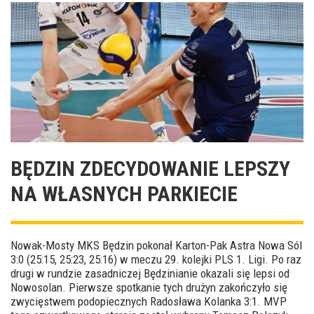
BĘDZIN ZDECYDOWANIE LEPSZY
NA WŁASNYCH PARKIECIE
Nowak-Mosty MKS Będzin pokonał Karton-Pak Astra Nowa Sól
3:0 (25:15, 25:23, 25:16) w meczu 29. kolejki PLS 1. Ligi. Po raz
drugi w rundzie zasadniczej Będzinianie okazali się lepsi od
Nowosolan. Pierwsze spotkanie tych drużyn zakończyło się
zwycięstwem podopiecznych Radosława Kolanka 3:1. MVP