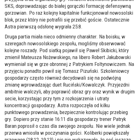
SKS, doprowadzając do białej gorączki formację defensywną
gorzowian. Po raz kolejny kapitalnie funkcjonował nowosolski
blok, przez który nie potrafili się przebić goście. Ostatecznie
Astra pierwszą odsłonę wygrała 25:8.
Druga partia miała nieco odmienny charakter. Na boisku, w
szeregach nowosolskiego zespołu, mogliśmy obserwować
kolejne roszady. Pod siatką pojawił się Paweł Skibicki, który
zmienił Mateusza Nożewskiego, na libero Robert Jakubowski
wymieniał się w grze obronnej z Patrykiem Foltynowiczem. Na
przyjęciu ponadto powił się Tomasz Pizuński. Szkoleniowcy
gospodarzy często również decydowali się na podwójną
zmianę wprowadzając duet Ruciński/Kowalczyk. Przyjezdni
ambitnie walczyli, aby poprawić obraz gry oraz wynik w drugim
secie, korzystając przy tym z rozkojarzenia i utraty
koncentracji gospodarzy. Astra rozpoczęła od kilku
punktowego prowadzenia, bezpiecznie kontrolując przebieg
gry. Dopiero przy stanie 16:11 dla gospodarzy trener Patryk
Baran poprosił o czas dla swojego zespołu. Nie wiele jednak
przerwa wniosła w poczynania gości. Koliberki powiększały
przewagę (18:12, 19:13) i nic nie wskazywało, że coś jeszcze