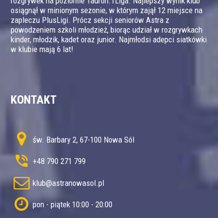
rozgrywek na poziomie Tauron.1Liga. Najlepszy wynik klub
osiągnął w minionym sezonie, w którym zajął 12 miejsce na
zapleczu PlusLigi. Prócz sekcji seniorów Astra z
powodzeniem szkoli młodzież, biorąc udział w rozgrywkach
kinder, młodzik, kadet oraz junior. Najmłodsi adepci siatkówki
w klubie mają 6 lat!
KONTAKT
św. Barbary 2, 67-100 Nowa Sól
+48 790 271 799
klub@astranowasol.pl
pon - piątek 10:00 - 20:00