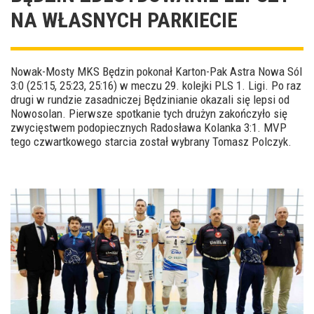
NA WŁASNYCH PARKIECIE
Nowak-Mosty MKS Będzin pokonał Karton-Pak Astra Nowa Sól
3:0 (25:15, 25:23, 25:16) w meczu 29. kolejki PLS 1. Ligi. Po raz
drugi w rundzie zasadniczej Będzinianie okazali się lepsi od
Nowosolan. Pierwsze spotkanie tych drużyn zakończyło się
zwycięstwem podopiecznych Radosława Kolanka 3:1. MVP
tego czwartkowego starcia został wybrany Tomasz Polczyk.