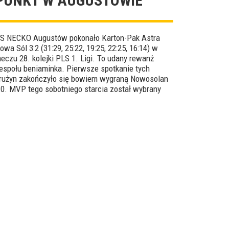
PUNKT W AUGUSTOWIE
S NECKO Augustów pokonało Karton-Pak Astra
owa Sól 3:2 (31:29, 25:22, 19:25, 22:25, 16:14) w
eczu 28. kolejki PLS 1. Ligi. To udany rewanż
espołu beniaminka. Pierwsze spotkanie tych
rużyn zakończyło się bowiem wygraną Nowosolan
:0. MVP tego sobotniego starcia został wybrany
ilip Jarosiński.