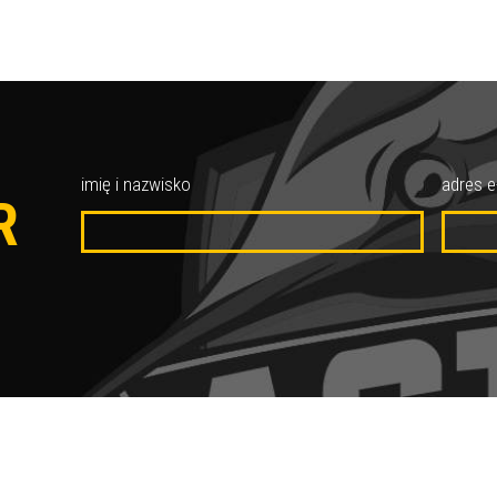
O
imię i nazwisko
adres e
R