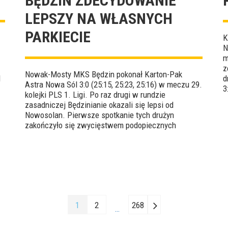
BĘDZIN ZDECYDOWANIE
LEPSZY NA WŁASNYCH
PARKIECIE
K
N
m
z
Nowak-Mosty MKS Będzin pokonał Karton-Pak
l
d
Astra Nowa Sól 3:0 (25:15, 25:23, 25:16) w meczu 29.
3
kolejki PLS 1. Ligi. Po raz drugi w rundzie
F
zasadniczej Będzinianie okazali się lepsi od
Nowosolan. Pierwsze spotkanie tych drużyn
zakończyło się zwycięstwem podopiecznych
Radosława Kolanka 3:1. MVP tego czwartkowego
starcia został wybrany Tomasz Polczyk.
1
2
268
…