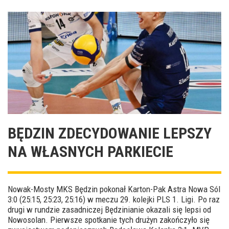
BĘDZIN ZDECYDOWANIE LEPSZY
NA WŁASNYCH PARKIECIE
Nowak-Mosty MKS Będzin pokonał Karton-Pak Astra Nowa Sól
3:0 (25:15, 25:23, 25:16) w meczu 29. kolejki PLS 1. Ligi. Po raz
drugi w rundzie zasadniczej Będzinianie okazali się lepsi od
Nowosolan. Pierwsze spotkanie tych drużyn zakończyło się