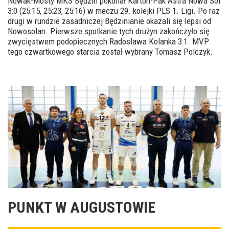
Nowak-Mosty MKS Będzin pokonał Karton-Pak Astra Nowa Sól
3:0 (25:15, 25:23, 25:16) w meczu 29. kolejki PLS 1. Ligi. Po raz
drugi w rundzie zasadniczej Będzinianie okazali się lepsi od
Nowosolan. Pierwsze spotkanie tych drużyn zakończyło się
zwycięstwem podopiecznych Radosława Kolanka 3:1. MVP
tego czwartkowego starcia został wybrany Tomasz Polczyk.
PUNKT W AUGUSTOWIE