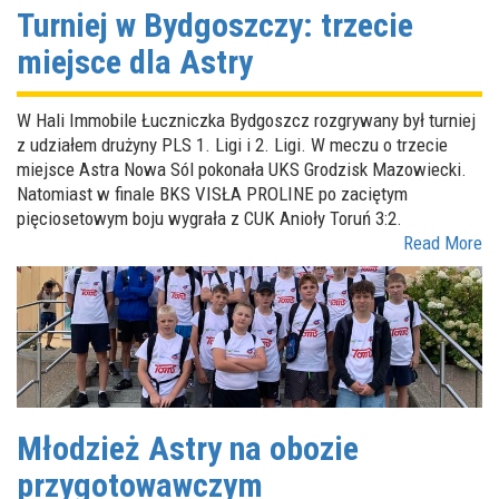
Turniej w Bydgoszczy: trzecie
miejsce dla Astry
W Hali Immobile Łuczniczka Bydgoszcz rozgrywany był turniej
z udziałem drużyny PLS 1. Ligi i 2. Ligi. W meczu o trzecie
miejsce Astra Nowa Sól pokonała UKS Grodzisk Mazowiecki.
Natomiast w finale BKS VISŁA PROLINE po zaciętym
pięciosetowym boju wygrała z CUK Anioły Toruń 3:2.
Read More
Młodzież Astry na obozie
przygotowawczym