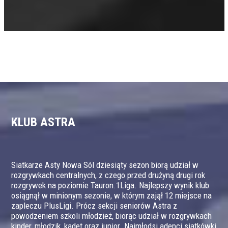
KLUB ASTRA
Siatkarze Asty Nowa Sól dziesiąty sezon biorą udział w
rozgrywkach centralnych, z czego przed drużyną drugi rok
rozgrywek na poziomie Tauron.1Liga. Najlepszy wynik klub
osiągnął w minionym sezonie, w którym zajął 12 miejsce na
zapleczu PlusLigi. Prócz sekcji seniorów Astra z
powodzeniem szkoli młodzież, biorąc udział w rozgrywkach
kinder, młodzik, kadet oraz junior. Najmłodsi adepci siatkówki