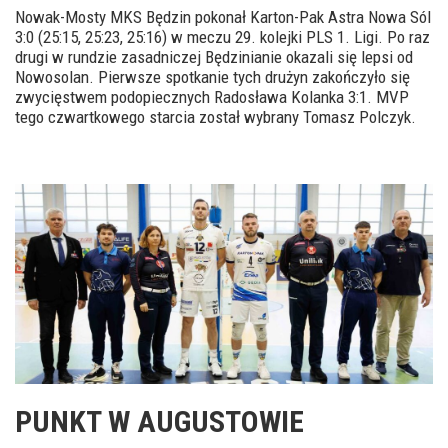
Nowak-Mosty MKS Będzin pokonał Karton-Pak Astra Nowa Sól
3:0 (25:15, 25:23, 25:16) w meczu 29. kolejki PLS 1. Ligi. Po raz
drugi w rundzie zasadniczej Będzinianie okazali się lepsi od
Nowosolan. Pierwsze spotkanie tych drużyn zakończyło się
zwycięstwem podopiecznych Radosława Kolanka 3:1. MVP
tego czwartkowego starcia został wybrany Tomasz Polczyk.
PUNKT W AUGUSTOWIE