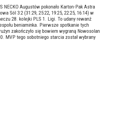
S NECKO Augustów pokonało Karton-Pak Astra
owa Sól 3:2 (31:29, 25:22, 19:25, 22:25, 16:14) w
eczu 28. kolejki PLS 1. Ligi. To udany rewanż
espołu beniaminka. Pierwsze spotkanie tych
rużyn zakończyło się bowiem wygraną Nowosolan
:0. MVP tego sobotniego starcia został wybrany
ilip Jarosiński.