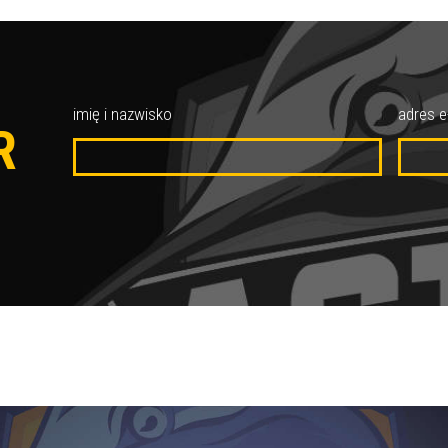
O
imię i nazwisko
adres e
R