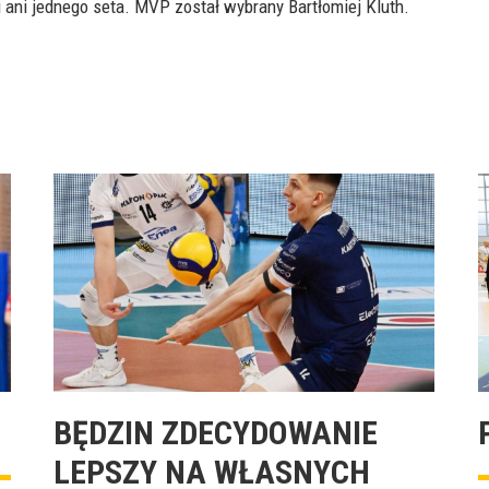
li ani jednego seta. MVP został wybrany Bartłomiej Kluth.
BĘDZIN ZDECYDOWANIE
LEPSZY NA WŁASNYCH