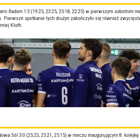
ni Radom 1:3 (19:25, 23:25, 25:18, 22:25) w pierwszym sobotnim mec
. Pierwsze spotkanie tych drużyn zakończyło się również zwycięstw
miej Kluth.
a Sól 3:0 (25:23, 25:21, 25:15) w meczu inaugurującym 8. kolejkę P