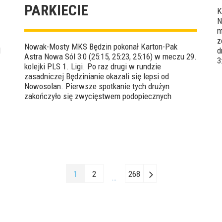
PARKIECIE
K
N
m
z
Nowak-Mosty MKS Będzin pokonał Karton-Pak
l
d
Astra Nowa Sól 3:0 (25:15, 25:23, 25:16) w meczu 29.
3
kolejki PLS 1. Ligi. Po raz drugi w rundzie
F
zasadniczej Będzinianie okazali się lepsi od
Nowosolan. Pierwsze spotkanie tych drużyn
zakończyło się zwycięstwem podopiecznych
Radosława Kolanka 3:1. MVP tego czwartkowego
starcia został wybrany Tomasz Polczyk.
1
2
268
…