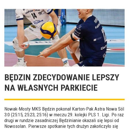
BĘDZIN ZDECYDOWANIE LEPSZY
NA WŁASNYCH PARKIECIE
Nowak-Mosty MKS Będzin pokonał Karton-Pak Astra Nowa Sól
3:0 (25:15, 25:23, 25:16) w meczu 29. kolejki PLS 1. Ligi. Po raz
drugi w rundzie zasadniczej Będzinianie okazali się lepsi od
Nowosolan. Pierwsze spotkanie tych drużyn zakończyło się