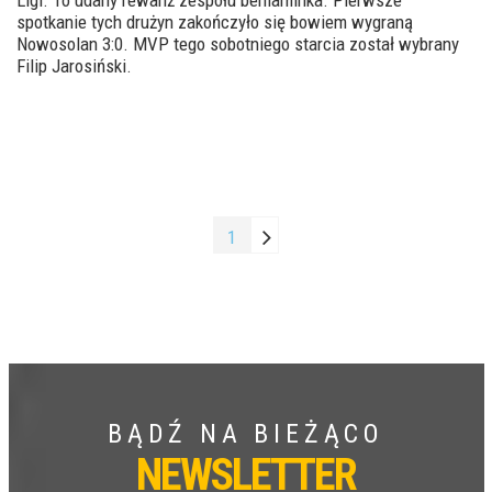
Ligi. To udany rewanż zespołu beniaminka. Pierwsze
spotkanie tych drużyn zakończyło się bowiem wygraną
Nowosolan 3:0. MVP tego sobotniego starcia został wybrany
Filip Jarosiński.
1
BĄDŹ NA BIEŻĄCO
NEWSLETTER