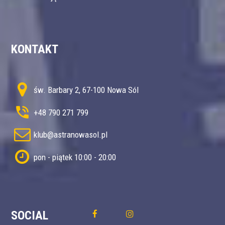
KONTAKT
św. Barbary 2, 67-100 Nowa Sól
+48 790 271 799
klub@astranowasol.pl
pon - piątek 10:00 - 20:00
SOCIAL