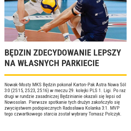
BĘDZIN ZDECYDOWANIE LEPSZY
NA WŁASNYCH PARKIECIE
Nowak-Mosty MKS Będzin pokonał Karton-Pak Astra Nowa Sól
3:0 (25:15, 25:23, 25:16) w meczu 29. kolejki PLS 1. Ligi. Po raz
drugi w rundzie zasadniczej Będzinianie okazali się lepsi od
Nowosolan. Pierwsze spotkanie tych drużyn zakończyło się
zwycięstwem podopiecznych Radosława Kolanka 3:1. MVP
tego czwartkowego starcia został wybrany Tomasz Polczyk.