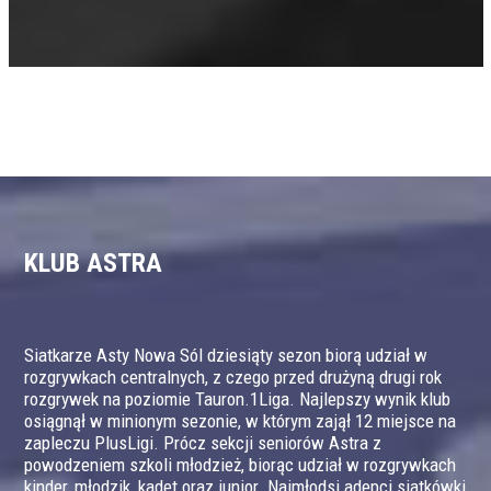
KLUB ASTRA
Siatkarze Asty Nowa Sól dziesiąty sezon biorą udział w
rozgrywkach centralnych, z czego przed drużyną drugi rok
rozgrywek na poziomie Tauron.1Liga. Najlepszy wynik klub
osiągnął w minionym sezonie, w którym zajął 12 miejsce na
zapleczu PlusLigi. Prócz sekcji seniorów Astra z
powodzeniem szkoli młodzież, biorąc udział w rozgrywkach
kinder, młodzik, kadet oraz junior. Najmłodsi adepci siatkówki