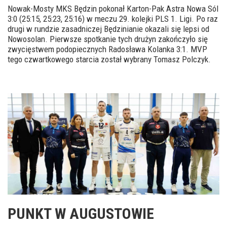
Nowak-Mosty MKS Będzin pokonał Karton-Pak Astra Nowa Sól
3:0 (25:15, 25:23, 25:16) w meczu 29. kolejki PLS 1. Ligi. Po raz
drugi w rundzie zasadniczej Będzinianie okazali się lepsi od
Nowosolan. Pierwsze spotkanie tych drużyn zakończyło się
zwycięstwem podopiecznych Radosława Kolanka 3:1. MVP
tego czwartkowego starcia został wybrany Tomasz Polczyk.
PUNKT W AUGUSTOWIE