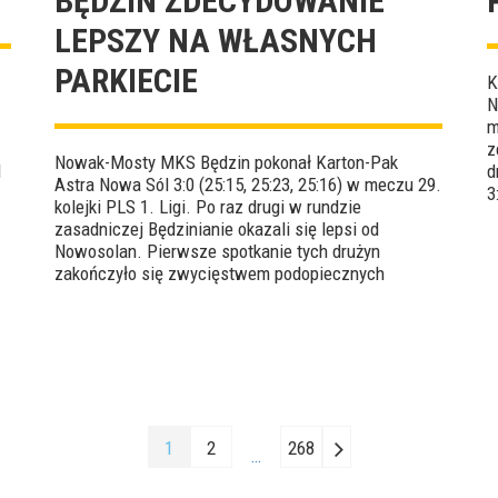
BĘDZIN ZDECYDOWANIE
LEPSZY NA WŁASNYCH
PARKIECIE
K
N
m
z
Nowak-Mosty MKS Będzin pokonał Karton-Pak
l
d
Astra Nowa Sól 3:0 (25:15, 25:23, 25:16) w meczu 29.
3
kolejki PLS 1. Ligi. Po raz drugi w rundzie
F
zasadniczej Będzinianie okazali się lepsi od
Nowosolan. Pierwsze spotkanie tych drużyn
zakończyło się zwycięstwem podopiecznych
Radosława Kolanka 3:1. MVP tego czwartkowego
starcia został wybrany Tomasz Polczyk.
1
2
268
…