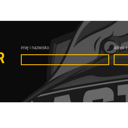
O
imię i nazwisko
adres e
R