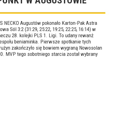
PUNKT W AUGUSTOWIE
S NECKO Augustów pokonało Karton-Pak Astra
owa Sól 3:2 (31:29, 25:22, 19:25, 22:25, 16:14) w
eczu 28. kolejki PLS 1. Ligi. To udany rewanż
espołu beniaminka. Pierwsze spotkanie tych
rużyn zakończyło się bowiem wygraną Nowosolan
:0. MVP tego sobotniego starcia został wybrany
ilip Jarosiński.