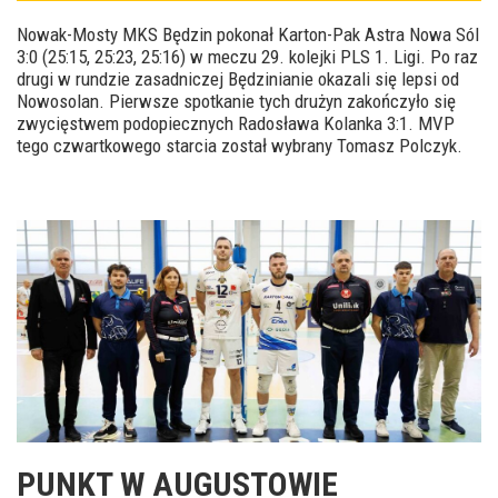
Nowak-Mosty MKS Będzin pokonał Karton-Pak Astra Nowa Sól
3:0 (25:15, 25:23, 25:16) w meczu 29. kolejki PLS 1. Ligi. Po raz
drugi w rundzie zasadniczej Będzinianie okazali się lepsi od
Nowosolan. Pierwsze spotkanie tych drużyn zakończyło się
zwycięstwem podopiecznych Radosława Kolanka 3:1. MVP
tego czwartkowego starcia został wybrany Tomasz Polczyk.
PUNKT W AUGUSTOWIE