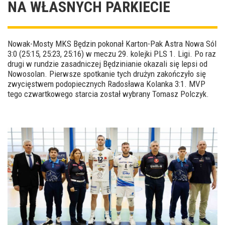
NA WŁASNYCH PARKIECIE
Nowak-Mosty MKS Będzin pokonał Karton-Pak Astra Nowa Sól
3:0 (25:15, 25:23, 25:16) w meczu 29. kolejki PLS 1. Ligi. Po raz
drugi w rundzie zasadniczej Będzinianie okazali się lepsi od
Nowosolan. Pierwsze spotkanie tych drużyn zakończyło się
zwycięstwem podopiecznych Radosława Kolanka 3:1. MVP
tego czwartkowego starcia został wybrany Tomasz Polczyk.