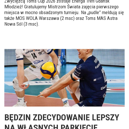
Zwycięzcą Toms Cup 2026 zostaje Energa Trefl Gdańsk
Młodzież! Gratulujemy Mistrzom Świata zajęcia pierwszego
miejsca w mocno obsadzonym turnieju. Na „pudle” meldują się
także MOS WOLA Warszawa (2 msc) oraz Toms MAS Astra
Nowa Sól (3 msc).
BĘDZIN ZDECYDOWANIE LEPSZY
NA WŁASNYCH PARKIECIE