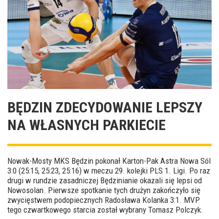
BĘDZIN ZDECYDOWANIE LEPSZY
NA WŁASNYCH PARKIECIE
Nowak-Mosty MKS Będzin pokonał Karton-Pak Astra Nowa Sól
3:0 (25:15, 25:23, 25:16) w meczu 29. kolejki PLS 1. Ligi. Po raz
drugi w rundzie zasadniczej Będzinianie okazali się lepsi od
Nowosolan. Pierwsze spotkanie tych drużyn zakończyło się
zwycięstwem podopiecznych Radosława Kolanka 3:1. MVP
tego czwartkowego starcia został wybrany Tomasz Polczyk.