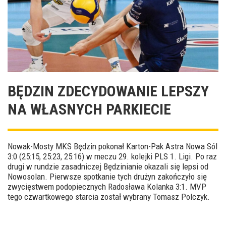
BĘDZIN ZDECYDOWANIE LEPSZY
NA WŁASNYCH PARKIECIE
Nowak-Mosty MKS Będzin pokonał Karton-Pak Astra Nowa Sól
3:0 (25:15, 25:23, 25:16) w meczu 29. kolejki PLS 1. Ligi. Po raz
drugi w rundzie zasadniczej Będzinianie okazali się lepsi od
Nowosolan. Pierwsze spotkanie tych drużyn zakończyło się
zwycięstwem podopiecznych Radosława Kolanka 3:1. MVP
tego czwartkowego starcia został wybrany Tomasz Polczyk.