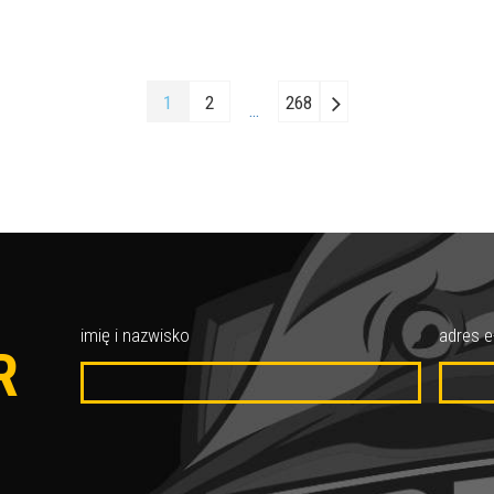
1
2
268
…
O
imię i nazwisko
adres e
R