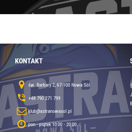
KONTAKT
św. Barbary 2, 67-100 Nowa Sól
+48 790 271 799
B
klub@astranowasol.pl
pon - piątek 10:00 - 20:00