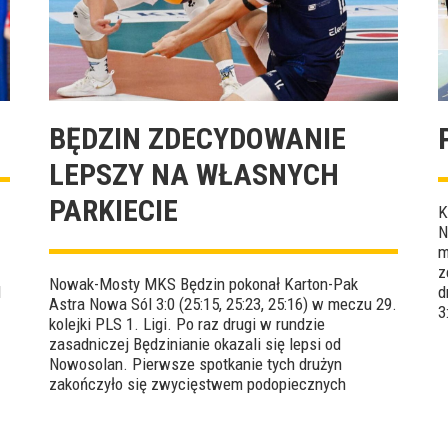
BĘDZIN ZDECYDOWANIE
LEPSZY NA WŁASNYCH
PARKIECIE
K
N
m
z
Nowak-Mosty MKS Będzin pokonał Karton-Pak
l
d
Astra Nowa Sól 3:0 (25:15, 25:23, 25:16) w meczu 29.
3
kolejki PLS 1. Ligi. Po raz drugi w rundzie
F
zasadniczej Będzinianie okazali się lepsi od
Nowosolan. Pierwsze spotkanie tych drużyn
zakończyło się zwycięstwem podopiecznych
Radosława Kolanka 3:1. MVP tego czwartkowego
starcia został wybrany Tomasz Polczyk.