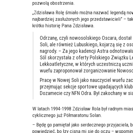
pozwolą obostrzenia.
„Zdzisława Rolę śmiało można nazwać legendą nowo
najbardziej zasłużonych jego przedstawicieli” – ta
krótko historię Pana Zdzisława.
Odrzanę, czyli nowosolskiego Oscara, dostał 
Soli, ale również Lubuskiego, kojarzą się z o
nagrody. – Za jego kadencji Astra odnotował
Sól skorzystała z oferty Polskiego Związku Le
Lekkoatletyczne, w których uczestniczą uczni
wuefu zaproponował zorganizowanie Nowosola
Pracę w Nowej Soli jako nauczyciel wuefu zac
przejmując sekcje sportowe upadających klub
Dozamecie czy NFN Odra. Był zakochany w si
W latach 1994-1998 Zdzisław Rola był radnym mias
cyklicznego już Półmaratonu Solan.
– Będę go pamiętał jako serdecznego przyjaciela, b
powiedzieć, bo łzy cisną mi się do oczu – wspomin