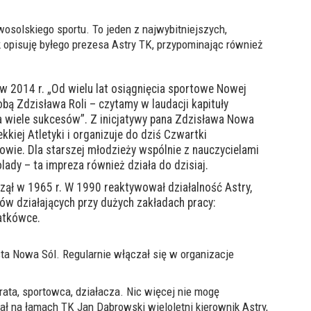
solskiego sportu. To jeden z najwybitniejszych,
k opisuję byłego prezesa Astry TK, przypominając również
w 2014 r. „Od wielu lat osiągnięcia sportowe Nowej
sobą Zdzisława Roli – czytamy w laudacji kapituły
a wiele sukcesów”. Z inicjatywy pana Zdzisława Nowa
kkiej Atletyki i organizuje do dziś Czwartki
owie. Dla starszej młodzieży wspólnie z nauczycielami
dy – ta impreza również działa do dzisiaj.
zął w 1965 r. W 1990 reaktywował działalność Astry,
ów działających przy dużych zakładach pracy:
atkówce.
ta Nowa Sól. Regularnie włączał się w organizacje
rata, sportowca, działacza. Nic więcej nie mogę
ał na łamach TK Jan Dąbrowski wieloletni kierownik Astry,