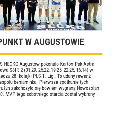
PUNKT W AUGUSTOWIE
S NECKO Augustów pokonało Karton-Pak Astra
owa Sól 3:2 (31:29, 25:22, 19:25, 22:25, 16:14) w
eczu 28. kolejki PLS 1. Ligi. To udany rewanż
espołu beniaminka. Pierwsze spotkanie tych
rużyn zakończyło się bowiem wygraną Nowosolan
:0. MVP tego sobotniego starcia został wybrany
ilip Jarosiński.