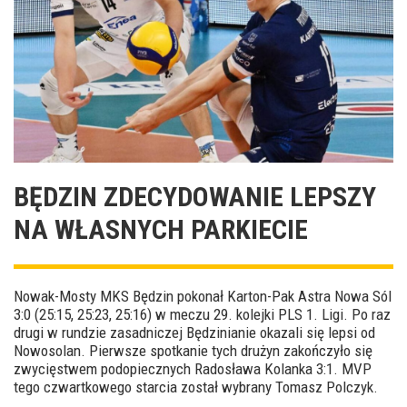
BĘDZIN ZDECYDOWANIE LEPSZY
NA WŁASNYCH PARKIECIE
Nowak-Mosty MKS Będzin pokonał Karton-Pak Astra Nowa Sól
3:0 (25:15, 25:23, 25:16) w meczu 29. kolejki PLS 1. Ligi. Po raz
drugi w rundzie zasadniczej Będzinianie okazali się lepsi od
Nowosolan. Pierwsze spotkanie tych drużyn zakończyło się
zwycięstwem podopiecznych Radosława Kolanka 3:1. MVP
tego czwartkowego starcia został wybrany Tomasz Polczyk.