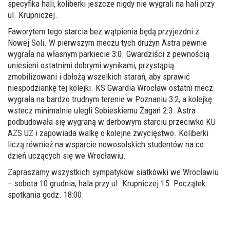
specyfika hali, koliberki jeszcze nigdy nie wygrali na hali przy
ul. Krupniczej.
Faworytem tego starcia bez wątpienia będą przyjezdni z
Nowej Soli. W pierwszym meczu tych drużyn Astra pewnie
wygrała na własnym parkiecie 3:0. Gwardziści z pewnością
uniesieni ostatnimi dobrymi wynikami, przystąpią
zmobilizowani i dołożą wszelkich starań, aby sprawić
niespodziankę tej kolejki. KS Gwardia Wrocław ostatni mecz
wygrała na bardzo trudnym terenie w Poznaniu 3:2, a kolejkę
wstecz minimalnie ulegli Sobieskiemu Żagań 2:3. Astra
podbudowała się wygraną w derbowym starciu przeciwko KU
AZS UZ i zapowiada walkę o kolejne zwycięstwo. Koliberki
liczą również na wsparcie nowosolskich studentów na co
dzień uczących się we Wrocławiu.
Zapraszamy wszystkich sympatyków siatkówki we Wrocławiu
– sobota 10 grudnia, hala przy ul. Krupniczej 15. Początek
spotkania godz. 18:00.