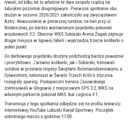
rywali, od kilku lat to właśnie te dwa zespoły rządzą na
lubuskim poziomie drugoligowym. Pierwsze spotkanie obu
drużyn w sezonie 2020/2021 zakończyło się zwycięstwem
Astry. Nowosolanie w pierwszej rundzie, na hali przy ul.
Botanicznej, po bardzo wyrównanym pojedynku pokonali
wojskowych 3:2. Obecnie WKS Sobieski-Arena Żagań zajmuje
drugie miejsce w ligowej tabeli i wyprzedza trzecie koliberki o
jeden punkt.
Do derbowego pojedynku drużyny podchodzą bardzo poważnie
i priorytetowo. Zarówno koliberki, jak i Sobieski, trenowali
solidnie w przerwie między Świętami Bożonarodzeniowymi, a
Sylwestrem, natomiast w Święto Trzech Króli 6 stycznia
rozegrały sparing. Podopieczni trenera Zasowskiego
zremisowali w Głogowie z miejscowym SPS 2:2, WKS na
własnym parkiecie pokonał MKS Ikar Legnica 4:1.
Transmisja z tego spotkania odbędzie się na profilu telewizji
internetowej YouTube Lubuski Kanał Sportowy. Początek
sobotniego meczu o godzinie 17:00.