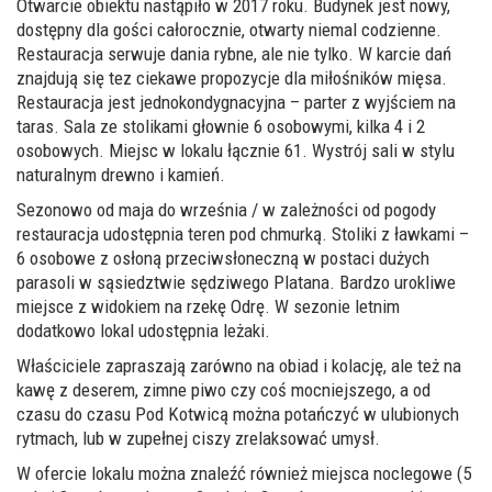
Otwarcie obiektu nastąpiło w 2017 roku. Budynek jest nowy,
dostępny dla gości całorocznie, otwarty niemal codzienne.
Restauracja serwuje dania rybne, ale nie tylko. W karcie dań
znajdują się tez ciekawe propozycje dla miłośników mięsa.
Restauracja jest jednokondygnacyjna – parter z wyjściem na
taras. Sala ze stolikami głownie 6 osobowymi, kilka 4 i 2
osobowych. Miejsc w lokalu łącznie 61. Wystrój sali w stylu
naturalnym drewno i kamień.
Sezonowo od maja do września / w zależności od pogody
restauracja udostępnia teren pod chmurką. Stoliki z ławkami –
6 osobowe z osłoną przeciwsłoneczną w postaci dużych
parasoli w sąsiedztwie sędziwego Platana. Bardzo urokliwe
miejsce z widokiem na rzekę Odrę. W sezonie letnim
dodatkowo lokal udostępnia leżaki.
Właściciele zapraszają zarówno na obiad i kolację, ale też na
kawę z deserem, zimne piwo czy coś mocniejszego, a od
czasu do czasu Pod Kotwicą można potańczyć w ulubionych
rytmach, lub w zupełnej ciszy zrelaksować umysł.
W ofercie lokalu można znaleźć również miejsca noclegowe (5