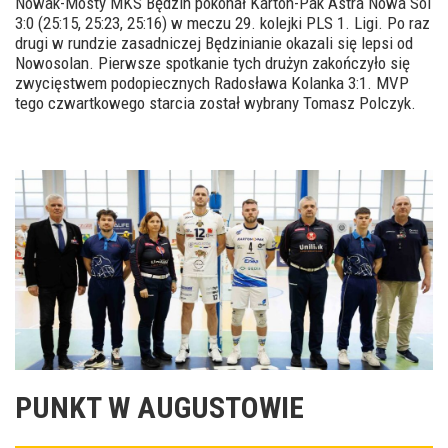
Nowak-Mosty MKS Będzin pokonał Karton-Pak Astra Nowa Sól
3:0 (25:15, 25:23, 25:16) w meczu 29. kolejki PLS 1. Ligi. Po raz
drugi w rundzie zasadniczej Będzinianie okazali się lepsi od
Nowosolan. Pierwsze spotkanie tych drużyn zakończyło się
zwycięstwem podopiecznych Radosława Kolanka 3:1. MVP
tego czwartkowego starcia został wybrany Tomasz Polczyk.
PUNKT W AUGUSTOWIE