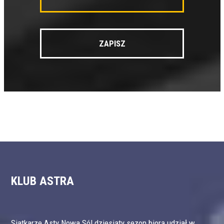
KLUB ASTRA
Siatkarze Asty Nowa Sól dziesiąty sezon biorą udział w