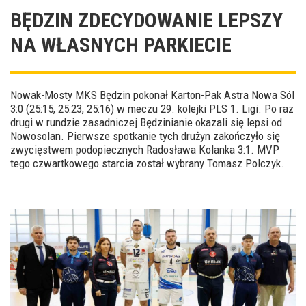
BĘDZIN ZDECYDOWANIE LEPSZY
NA WŁASNYCH PARKIECIE
Nowak-Mosty MKS Będzin pokonał Karton-Pak Astra Nowa Sól
3:0 (25:15, 25:23, 25:16) w meczu 29. kolejki PLS 1. Ligi. Po raz
drugi w rundzie zasadniczej Będzinianie okazali się lepsi od
Nowosolan. Pierwsze spotkanie tych drużyn zakończyło się
zwycięstwem podopiecznych Radosława Kolanka 3:1. MVP
tego czwartkowego starcia został wybrany Tomasz Polczyk.