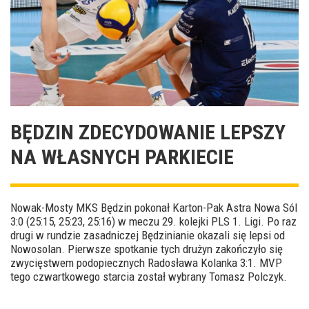
BĘDZIN ZDECYDOWANIE LEPSZY
NA WŁASNYCH PARKIECIE
Nowak-Mosty MKS Będzin pokonał Karton-Pak Astra Nowa Sól
3:0 (25:15, 25:23, 25:16) w meczu 29. kolejki PLS 1. Ligi. Po raz
drugi w rundzie zasadniczej Będzinianie okazali się lepsi od
Nowosolan. Pierwsze spotkanie tych drużyn zakończyło się
zwycięstwem podopiecznych Radosława Kolanka 3:1. MVP
tego czwartkowego starcia został wybrany Tomasz Polczyk.