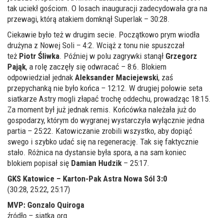
tak uciekł gościom. O losach inauguracji zadecydowała gra na
przewagi, którą atakiem domknął Superlak – 30:28.
Ciekawie było też w drugim secie. Początkowo prym wiodła
drużyna z Nowej Soli – 4:2. Wciąż z tonu nie spuszczał
też
Piotr Śliwka
. Później w polu zagrywki stanął
Grzegorz
Pająk
, a rolę zaczęły się odwracać – 8:6. Blokiem
odpowiedział jednak
Aleksander Maciejewski
, zaś
przepychanką nie było końca – 12:12. W drugiej połowie seta
siatkarze Astry mogli złapać trochę oddechu, prowadząc 18:15.
Za moment był już jednak remis. Końcówka należała już do
gospodarzy, którym do wygranej wystarczyła wyłącznie jedna
partia – 25:22. Katowiczanie zrobili wszystko, aby dopiąć
swego i szybko udać się na regenerację. Tak się faktycznie
stało. Różnica na dystansie była spora, a na sam koniec
blokiem popisał się
Damian Hudzik
– 25:17.
GKS Katowice – Karton-Pak Astra Nowa Sól 3:0
(30:28, 25:22, 25:17)
MVP:
Gonzalo Quiroga
źródło – siatka.org