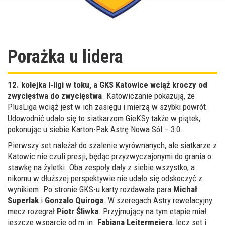
Porażka u lidera
12. kolejka I-ligi w toku, a GKS Katowice wciąż kroczy od
zwycięstwa do zwycięstwa
. Katowiczanie pokazują, że
PlusLiga wciąż jest w ich zasięgu i mierzą w szybki powrót.
Udowodnić udało się to siatkarzom GieKSy także w piątek,
pokonując u siebie Karton-Pak Astrę Nowa Sól – 3:0.
Pierwszy set należał do szalenie wyrównanych, ale siatkarze z
Katowic nie czuli presji, będąc przyzwyczajonymi do grania o
stawkę na żyletki. Oba zespoły dały z siebie wszystko, a
nikomu w dłuższej perspektywie nie udało się odskoczyć z
wynikiem. Po stronie GKS-u karty rozdawała para
Michał
Superlak
i
Gonzalo Quiroga
. W szeregach Astry rewelacyjny
mecz rozegrał
Piotr Śliwka
. Przyjmujący na tym etapie miał
jeszcze wsparcie od m.in.
Fabiana Leitermeiera
, lecz set i