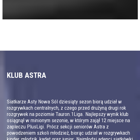
KLUB ASTRA
Siatkarze Asty Nowa Sól dziesiąty sezon biorą udział w
rozgrywkach centralnych, z czego przed drużyną drugi rok
rozgrywek na poziomie Tauron.1Liga. Najlepszy wynik klub
osiągnął w minionym sezonie, w którym zajął 12 miejsce na
zapleczu PlusLigi. Prócz sekcji seniorów Astra z
powodzeniem szkoli młodzież, biorąc udział w rozgrywkach
kinder, młodzik, kadet oraz junior. Najmłodsi adepci siatkówki