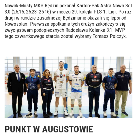
Nowak-Mosty MKS Będzin pokonał Karton-Pak Astra Nowa Sól
3:0 (25:15, 25:23, 25:16) w meczu 29. kolejki PLS 1. Ligi. Po raz
drugi w rundzie zasadniczej Będzinianie okazali się lepsi od
Nowosolan. Pierwsze spotkanie tych drużyn zakończyło się
zwycięstwem podopiecznych Radosława Kolanka 3:1. MVP
tego czwartkowego starcia został wybrany Tomasz Polczyk.
PUNKT W AUGUSTOWIE