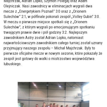
Majchrzak, Adrian Lopko, Szymon Polegaj oraz Adam
Olejniczak. Nasi zawodnicy w eliminacjach wygrali dwa
mecze z „Energetykiem Poznań” 3:0 oraz z „Orionem
Sulechów” 2:1, w półfinale pokonali zespół „Volley Gubin” 3:0.
W meczu o pierwsze miejsce spotkali się z „Orionem
Sulechów”, z którym wygrali po emocjonującym spotkaniu
trwającym prawie dwie i pół godziny 3:2. Najlepszym
zawodnikiem Astry został Adrian Lopko, natomiast
najwartościowszym zawodnikiem całego turniej został uznany
przyjmujący naszego zespołu – Michał Majchrzak. Były to
pierwsze oficjalne mecze w nowym sezonie, które pokazały że
zespół jest gotowy do walki o mistrzostwo województwa
lubuskiego.