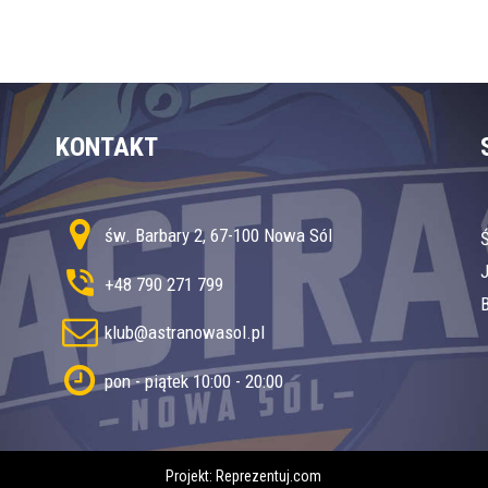
KONTAKT
św. Barbary 2, 67-100 Nowa Sól
+48 790 271 799
B
klub@astranowasol.pl
pon - piątek 10:00 - 20:00
Projekt:
Reprezentuj.com