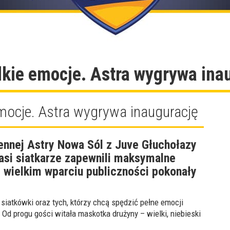
lkie emocje. Astra wygrywa ina
emocje. Astra wygrywa inaugurację
iennej Astry Nowa Sól z Juve Głuchołazy
Nasi siatkarze zapewnili maksymalne
y wielkim wparciu publiczności pokonały
siatkówki oraz tych, którzy chcą spędzić pełne emocji
. Od progu gości witała maskotka drużyny – wielki, niebieski