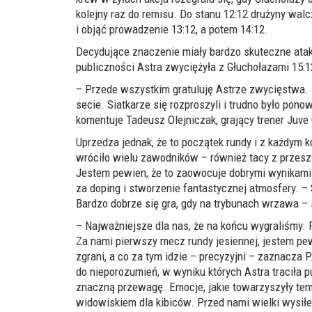
kolejny raz do remisu
. Do stanu 12:12 drużyny walc
i objąć prowadzenie
13:12, a potem 14:12.
Decydujące znaczenie miały
bardzo
skuteczne ataki
publiczności Astra zwyciężyła z Głuchołazami 15:1
– Przede wszystkim gratuluję Astrze zwycięstwa. 
secie. Siatkarze się rozproszyli i trudno było pono
komentuje Tadeusz Olejniczak,
grający
trener Juve 
Uprzedza jednak, że to początek rundy i z każdym
wróciło wielu zawodników – również tacy z przesz
Jestem pewien, że to zaowocuje dobrymi wynikami 
za doping i stworzenie fantastycznej atmosfery. – 
Bardzo dobrze się gra, gdy na trybunach wrzawa – 
– Najważniejsze dla nas, że na końcu wygraliśmy.
Za nami pierwszy mecz rundy jesiennej, jestem pe
zgrani, a co za tym idzie – precyzyjni – zaznacza P
do nieporozumień, w wyniku których Astra traciła pu
znaczną przewagę. Emocje, jakie towarzyszyły tem
widowiskiem dla kibiców. Przed nami wielki wysił