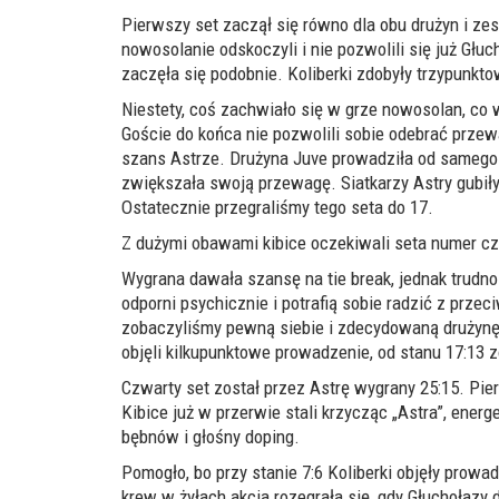
Pierwszy set zaczął się równo dla obu drużyn i ze
nowosolanie odskoczyli i nie pozwolili się już Głu
zaczęła się podobnie. Koliberki zdobyły trzypunkt
Niestety, coś zachwiało się w grze nowosolan, co 
Goście do końca nie pozwolili sobie odebrać przewa
szans Astrze. Drużyna Juve prowadziła od
samego
zwiększała swoją przewagę. Siatkarzy Astry gubił
Ostatecznie przegraliśmy tego seta do 17.
Z dużymi obawami kibice oczekiwali
seta numer cz
Wygrana dawała szansę na
tie
break, jednak trudno
odporni psychicznie
i potrafią sobie radzić z prze
zobaczyliśmy pewną siebie i zdecydowaną drużynę 
objęli
kilkupunktowe
prowadzenie,
od stanu
17:13 z
Czwarty set został przez Astrę wygrany 25:15. Pie
Kibice już w przerwie stali krzycząc „Astra”, ener
bębnów i głośny doping.
Pomogło, bo przy stanie 7:6 Koliberki
objęły
prowad
krew w żyłach akcja rozegrała się, gdy Głuchołazy