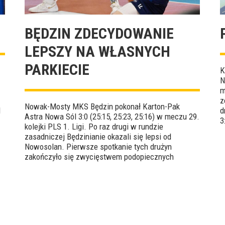
BĘDZIN ZDECYDOWANIE
LEPSZY NA WŁASNYCH
PARKIECIE
K
N
m
z
Nowak-Mosty MKS Będzin pokonał Karton-Pak
l
d
Astra Nowa Sól 3:0 (25:15, 25:23, 25:16) w meczu 29.
3
kolejki PLS 1. Ligi. Po raz drugi w rundzie
F
zasadniczej Będzinianie okazali się lepsi od
Nowosolan. Pierwsze spotkanie tych drużyn
zakończyło się zwycięstwem podopiecznych
Radosława Kolanka 3:1. MVP tego czwartkowego
starcia został wybrany Tomasz Polczyk.