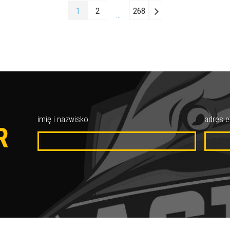
1
2
268
…
O
imię i nazwisko
adres e
R