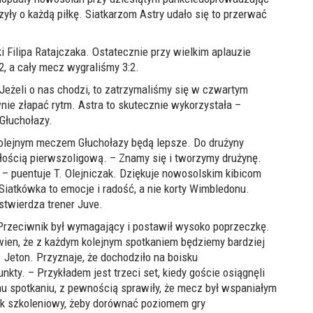
zyły o
każdą piłkę
. Siatkarzom Astry udało się to przerwać
 Filipa Ratajczaka. Ostatecznie przy wielkim aplauzie
2, a cały mecz
wygraliśmy
3:2.
Jeżeli o nas chodzi, to zatrzymaliśmy się w czwartym
wnie złapać rytm. Astra to skutecznie wykorzystała –
Głuchołazy.
 kolejnym meczem Głuchołazy będą lepsze. Do drużyny
łością pierwszoligową. – Znamy się i tworzymy drużynę.
– puentuje T. Olejniczak. Dziękuje nowosolskim kibicom
Siatkówka to emocje i radość, a nie korty Wimbledonu.
stwierdza trener Juve.
 Przeciwnik był wymagający i postawił wysoko poprzeczkę.
wien, że z każdym kolejnym spotkaniem będziemy bardziej
. Jeton. Przyznaje, że dochodziło na boisku
nkty. – Przykładem jest trzeci set, kiedy goście osiągnęli
u spotkaniu, z pewnością sprawiły, że mecz był wspaniałym
ek szkoleniowy, żeby dorównać poziomem gry