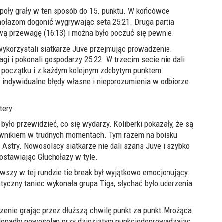
społy grały w ten sposób do 15. punktu. W końcówce
chołazom dogonić wygrywając seta 25:21. Druga partia
ową przewagę (16:13) i można było poczuć się pewnie.
wykorzystali siatkarze Juve przejmując prowadzenie.
gi i pokonali gospodarzy 25:22. W trzecim secie nie dali
początku i z każdym kolejnym zdobytym punktem
y
indywidualne
błędy własne i nieporozumienia w odbiorze.
tery
.
 było przewidzieć, co się wydarzy. Koliberki pokazały, że
są
ciwnikiem
w trudnych momentach
. Tym razem na boisku
Astry. Nowosolscy siatkarze nie dali szans Juve i szybko
ostawiając Głuchołazy w tyle.
rwszy w tej rundzie tie break był wyjątkowo emocjonujący.
getyczny taniec wykonała grupa Tiga, słychać było uderzenia
zenie
grając przez dłuższą chwilę punkt za punkt.
Mrożąca
 dopadły nowosolan przy dziesiątym punkcie
doprowadzając