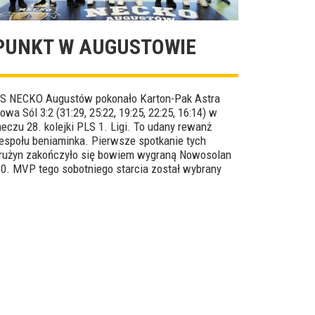
PUNKT W AUGUSTOWIE
S NECKO Augustów pokonało Karton-Pak Astra
owa Sól 3:2 (31:29, 25:22, 19:25, 22:25, 16:14) w
eczu 28. kolejki PLS 1. Ligi. To udany rewanż
espołu beniaminka. Pierwsze spotkanie tych
rużyn zakończyło się bowiem wygraną Nowosolan
:0. MVP tego sobotniego starcia został wybrany
ilip Jarosiński.