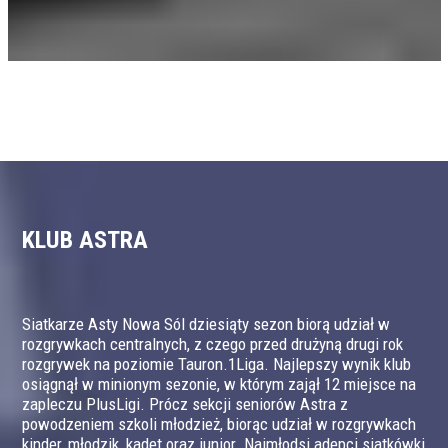
KLUB ASTRA
Siatkarze Asty Nowa Sól dziesiąty sezon biorą udział w
rozgrywkach centralnych, z czego przed drużyną drugi rok
rozgrywek na poziomie Tauron.1Liga. Najlepszy wynik klub
osiągnął w minionym sezonie, w którym zajął 12 miejsce na
zapleczu PlusLigi. Prócz sekcji seniorów Astra z
powodzeniem szkoli młodzież, biorąc udział w rozgrywkach
kinder, młodzik, kadet oraz junior. Najmłodsi adepci siatkówki