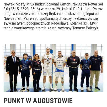
Nowak-Mosty MKS Będzin pokonał Karton-Pak Astra Nowa Sól
3:0 (25:15, 25:23, 25:16) w meczu 29. kolejki PLS 1. Ligi. Po raz
drugi w rundzie zasadniczej Będzinianie okazali się lepsi od
Nowosolan. Pierwsze spotkanie tych drużyn zakończyło się
zwycięstwem podopiecznych Radosława Kolanka 3:1. MVP
tego czwartkowego starcia został wybrany Tomasz Polczyk.
PUNKT W AUGUSTOWIE