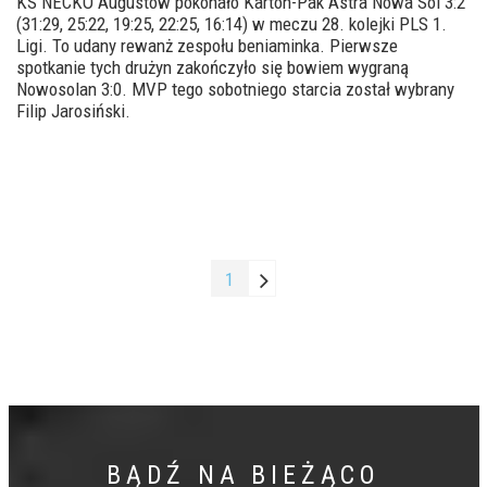
KS NECKO Augustów pokonało Karton-Pak Astra Nowa Sól 3:2
(31:29, 25:22, 19:25, 22:25, 16:14) w meczu 28. kolejki PLS 1.
Ligi. To udany rewanż zespołu beniaminka. Pierwsze
spotkanie tych drużyn zakończyło się bowiem wygraną
Nowosolan 3:0. MVP tego sobotniego starcia został wybrany
Filip Jarosiński.
1
BĄDŹ NA BIEŻĄCO