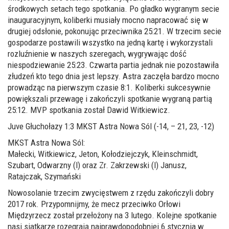
środkowych setach tego spotkania. Po gładko wygranym secie
inauguracyjnym, koliberki musiały mocno napracować się w
drugiej odsłonie, pokonując przeciwnika 25:21. W trzecim secie
gospodarze postawili wszystko na jedną kartę i wykorzystali
rozluźnienie w naszych szeregach, wygrywając dość
niespodziewanie 25:23. Czwarta partia jednak nie pozostawiła
złudzeń kto tego dnia jest lepszy. Astra zaczęła bardzo mocno
prowadząc na pierwszym czasie 8:1. Koliberki sukcesywnie
powiększali przewagę i zakończyli spotkanie wygraną partią
25:12. MVP spotkania został Dawid Witkiewicz.
Juve Głuchołazy 1:3 MKST Astra Nowa Sól (-14, – 21, 23, -12)
MKST Astra Nowa Sól:
Małecki, Witkiewicz, Jeton, Kołodziejczyk, Kleinschmidt,
Szubart, Odwarzny (l) oraz Zr. Zakrzewski (l) Janusz,
Ratajczak, Szymański
Nowosolanie trzecim zwycięstwem z rzędu zakończyli dobry
2017 rok. Przypomnijmy, że mecz przeciwko Orłowi
Międzyrzecz został przełożony na 3 lutego. Kolejne spotkanie
nasi siatkarze rozegrają najprawdopodobniej 6 stycznia w