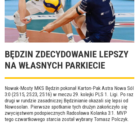
BĘDZIN ZDECYDOWANIE LEPSZY
NA WŁASNYCH PARKIECIE
Nowak-Mosty MKS Będzin pokonał Karton-Pak Astra Nowa Sól
3:0 (25:15, 25:23, 25:16) w meczu 29. kolejki PLS 1. Ligi. Po raz
drugi w rundzie zasadniczej Będzinianie okazali się lepsi od
Nowosolan. Pierwsze spotkanie tych drużyn zakończyło się
zwycięstwem podopiecznych Radosława Kolanka 3:1. MVP
tego czwartkowego starcia został wybrany Tomasz Polczyk.