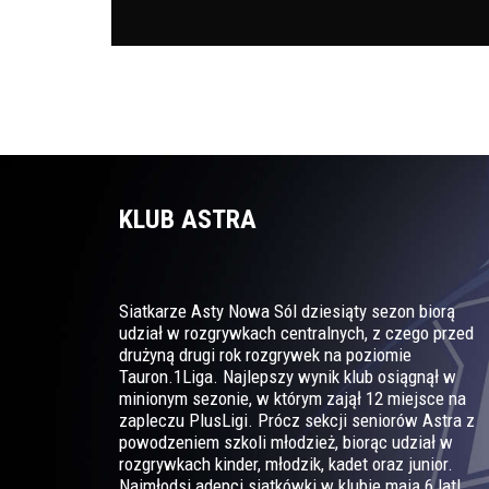
KLUB ASTRA
Siatkarze Asty Nowa Sól dziesiąty sezon biorą
udział w rozgrywkach centralnych, z czego przed
drużyną drugi rok rozgrywek na poziomie
Tauron.1Liga. Najlepszy wynik klub osiągnął w
minionym sezonie, w którym zajął 12 miejsce na
zapleczu PlusLigi. Prócz sekcji seniorów Astra z
powodzeniem szkoli młodzież, biorąc udział w
rozgrywkach kinder, młodzik, kadet oraz junior.
Najmłodsi adepci siatkówki w klubie mają 6 lat!