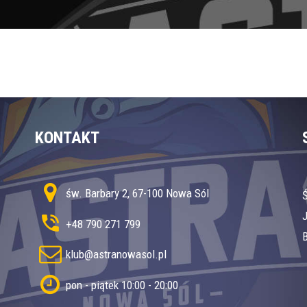
KONTAKT
św. Barbary 2, 67-100 Nowa Sól
+48 790 271 799
B
klub@astranowasol.pl
pon - piątek 10:00 - 20:00