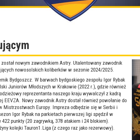
ującym
k został nowym zawodnikiem Astry. Utalentowany zawodnik
jących nowosolskich koliberków w sezonie 2024/2025.
hemik Bydgoszcz. W barwach bydgoskiego zespołu Igor Rybak
ski Juniorów Młodszych w Krakowie (2022 r.), gdzie również
łodzieżowy reprezentanta naszego kraju wywalczył z kadrą
ej EEVZA. Nowy zawodnik Astry dostał również powołanie do
 w Mistrzostwach Europy. Impreza odbędzie się w Serbii i
sezon Igor Rybak na parkietach pierwszej ligi spędził w
 422 punkty (20 zagrywką, 378 atakiem i 24 blokiem).
yny kolejki Tauron1.Liga (z czego raz jako rezerwowy).