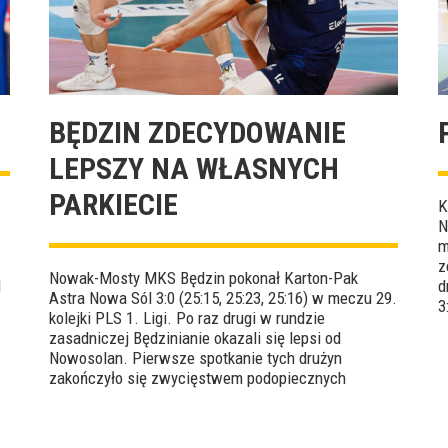
BĘDZIN ZDECYDOWANIE
LEPSZY NA WŁASNYCH
PARKIECIE
K
N
m
z
Nowak-Mosty MKS Będzin pokonał Karton-Pak
l
d
Astra Nowa Sól 3:0 (25:15, 25:23, 25:16) w meczu 29.
3
kolejki PLS 1. Ligi. Po raz drugi w rundzie
F
zasadniczej Będzinianie okazali się lepsi od
Nowosolan. Pierwsze spotkanie tych drużyn
zakończyło się zwycięstwem podopiecznych
Radosława Kolanka 3:1. MVP tego czwartkowego
starcia został wybrany Tomasz Polczyk.