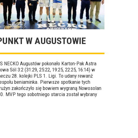
PUNKT W AUGUSTOWIE
S NECKO Augustów pokonało Karton-Pak Astra
owa Sól 3:2 (31:29, 25:22, 19:25, 22:25, 16:14) w
eczu 28. kolejki PLS 1. Ligi. To udany rewanż
espołu beniaminka. Pierwsze spotkanie tych
rużyn zakończyło się bowiem wygraną Nowosolan
:0. MVP tego sobotniego starcia został wybrany
ilip Jarosiński.