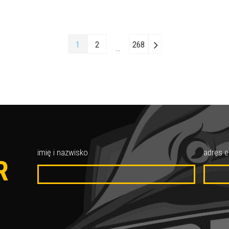
1
2
268
…
O
imię i nazwisko
adres e
R