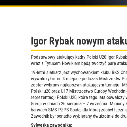
Igor Rybak nowym atak
Podstawowy atakujący kadry Polski U20 Igor Ryba
wraz z Tytusem Nowikiem będą tworzyć parę ataku
19-letni siatkarz jest wychowankiem klubu BKS C
wywalczył m.in. 4 miejsce podczas Mistrzostw Pol
został wybrany najlepszym atakującym turnieju. M
Polski u20 oraz U17 Mistrzostwo Europy Wschodni
reprezentacji Polski U20, która tego lata powalczy
Grecji w dniach 26 sierpnia – 7 września. Miniony 
barwach SMS PZPS Spała, dla której zdobył łącznie
Zawodnik był ponadto wybierany dwukrotnie do druż
Sylwetka zawodnika: