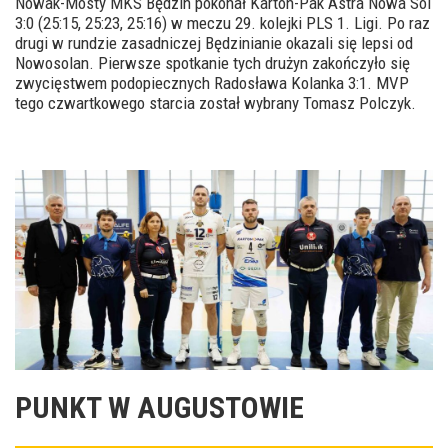
Nowak-Mosty MKS Będzin pokonał Karton-Pak Astra Nowa Sól
3:0 (25:15, 25:23, 25:16) w meczu 29. kolejki PLS 1. Ligi. Po raz
drugi w rundzie zasadniczej Będzinianie okazali się lepsi od
Nowosolan. Pierwsze spotkanie tych drużyn zakończyło się
zwycięstwem podopiecznych Radosława Kolanka 3:1. MVP
tego czwartkowego starcia został wybrany Tomasz Polczyk.
PUNKT W AUGUSTOWIE