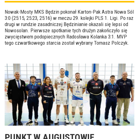
Nowak-Mosty MKS Będzin pokonał Karton-Pak Astra Nowa Sól
3:0 (25:15, 25:23, 25:16) w meczu 29. kolejki PLS 1. Ligi. Po raz
drugi w rundzie zasadniczej Będzinianie okazali się lepsi od
Nowosolan. Pierwsze spotkanie tych drużyn zakończyło się
zwycięstwem podopiecznych Radosława Kolanka 3:1. MVP
tego czwartkowego starcia został wybrany Tomasz Polczyk.
PUNKT W AUGUSTOWIE