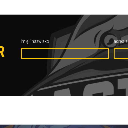
O
imię i nazwisko
adres e
R