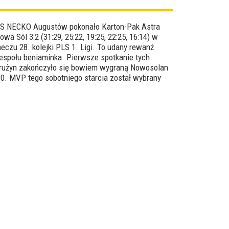
S NECKO Augustów pokonało Karton-Pak Astra
owa Sól 3:2 (31:29, 25:22, 19:25, 22:25, 16:14) w
eczu 28. kolejki PLS 1. Ligi. To udany rewanż
espołu beniaminka. Pierwsze spotkanie tych
rużyn zakończyło się bowiem wygraną Nowosolan
:0. MVP tego sobotniego starcia został wybrany
ilip Jarosiński.