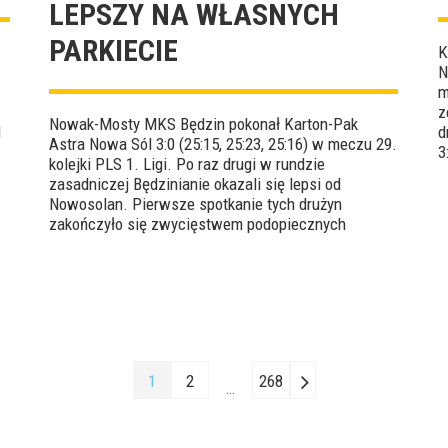
LEPSZY NA WŁASNYCH
PARKIECIE
K
N
m
z
Nowak-Mosty MKS Będzin pokonał Karton-Pak
l
d
Astra Nowa Sól 3:0 (25:15, 25:23, 25:16) w meczu 29.
3
kolejki PLS 1. Ligi. Po raz drugi w rundzie
F
zasadniczej Będzinianie okazali się lepsi od
Nowosolan. Pierwsze spotkanie tych drużyn
zakończyło się zwycięstwem podopiecznych
Radosława Kolanka 3:1. MVP tego czwartkowego
starcia został wybrany Tomasz Polczyk.
1
2
268
…