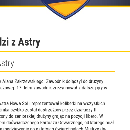
zi z Astry
Astry
 Alana Zakrzewskiego. Zawodnik dołączył do drużyny
żowej. 17- letni zawodnik zrezygnował z dalszej gry w
tra Nowa Sól i reprezentował koliberki na wszystkich
ika szybko został dostrzeżony przez działaczy II
ny do seniorskiej drużyny grając na pozycji libero. W
iem doświadczonego Bartosza Odwarznego, od którego miał
espodziewanie po ostatnich ćwierćfinałach Mistrzostw