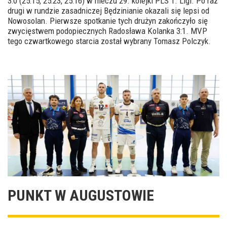
3:0 (25:15, 25:23, 25:16) w meczu 29. kolejki PLS 1. Ligi. Po raz
drugi w rundzie zasadniczej Będzinianie okazali się lepsi od
Nowosolan. Pierwsze spotkanie tych drużyn zakończyło się
zwycięstwem podopiecznych Radosława Kolanka 3:1. MVP
tego czwartkowego starcia został wybrany Tomasz Polczyk.
PUNKT W AUGUSTOWIE